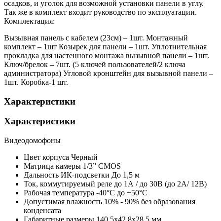
осадков, и уголок для возможной установки панели в углу.
Так же в комплект входит руководство по эксплуатации.
Комплектация:
Вызывная панель с кабелем (23см) – 1шт. Монтажный
комплект – 1шт Козырек для панели – 1шт. Уплотнительная
прокладка для настенного монтажа вызывной панели – 1шт.
Ключ/брелок – 7шт. (5 ключей пользователей/2 ключа
администратора) Угловой кронштейн для вызывной панели –
1шт. Коробка-1 шт.
Характеристики
Характеристики
Видеодомофоны
Цвет корпуса
Черный
Матрица камеры
1/3” CMOS
Дальность ИК-подсветки
До 1,5 м
Ток, коммутируемый реле
до 1А / до 30В (до 2А/ 12В)
Рабочая температура
-40°С до +50°С
Допустимая влажность
10% - 90% без образования
конденсата
Габаритные размеры
140.5х42.8х28.5 мм