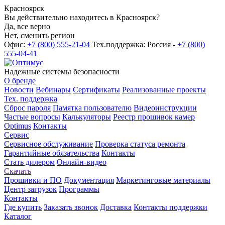
Красноярск
Вы действительно находитесь в Красноярск?
Да, все верно
Нет, сменить регион
Офис:
+7 (800) 555-21-04
Тех.поддержка: Россия -
+7 (800)
555-04-41
Надежные системы безопасности
О бренде
Новости
Вебинары
Сертификаты
Реализованные проекты
Тех. поддержка
Сброс пароля
Памятка пользователю
Видеоинструкции
Частые вопросы
Калькуляторы
Реестр прошивок камер
Optimus
Контакты
Сервис
Сервисное обслуживание
Проверка статуса ремонта
Гарантийные обязательства
Контакты
Стать дилером
Онлайн-видео
Скачать
Прошивки и ПО
Документация
Маркетинговые материалы
Центр загрузок
Программы
Контакты
Где купить
Заказать звонок
Доставка
Контакты поддержки
Каталог