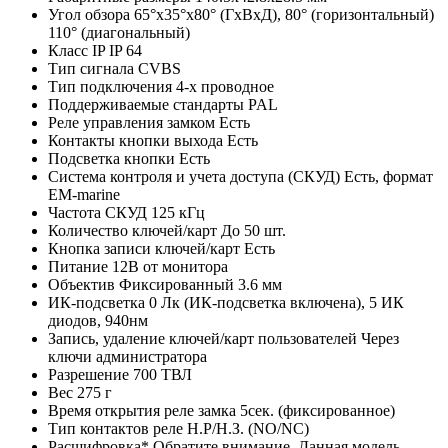
Угол обзора
65°х35°х80° (ГxВxД), 80° (горизонтальный)
110° (диагональный)
Класс IP
IP 64
Тип сигнала
CVBS
Тип подключения
4-х проводное
Поддерживаемые стандарты
PAL
Реле управления замком
Есть
Контакты кнопки выхода
Есть
Подсветка кнопки
Есть
Система контроля и учета доступа (СКУД)
Есть, формат
EM-marine
Частота СКУД
125 кГц
Количество ключей/карт
До 50 шт.
Кнопка записи ключей/карт
Есть
Питание
12В от монитора
Объектив
Фиксированный 3.6 мм
ИК-подсветка
0 Лк (ИК-подсветка включена), 5 ИК
диодов, 940нм
Запись, удаление ключей/карт пользователей
Через
ключи администратора
Разрешение
700 ТВЛ
Вес
275 г
Время открытия реле замка
5сек. (фиксированное)
Тип контактов реле
Н.Р/Н.З. (NO/NC)
Расшифровка*
Обратите внимание. Данная модель