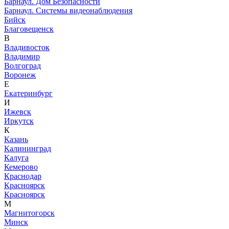
Барнаул. Дом Безопасности
Барнаул. Системы видеонаблюдения
Бийск
Благовещенск
В
Владивосток
Владимир
Волгоград
Воронеж
Е
Екатеринбург
И
Ижевск
Иркутск
К
Казань
Калининград
Калуга
Кемерово
Краснодар
Красноярск
Красноярск
М
Магнитогорск
Минск