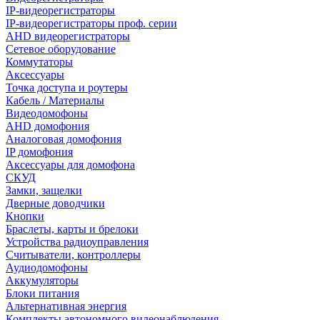
IP-видеорегистраторы
IP-видеорегистраторы проф. серии
AHD видеорегистраторы
Сетевое оборудование
Коммутаторы
Аксессуары
Точка доступа и роутеры
Кабель / Материалы
Видеодомофоны
AHD домофония
Аналоговая домофония
IP домофония
Аксессуары для домофона
СКУД
Замки, защелки
Дверные доводчики
Кнопки
Браслеты, карты и брелоки
Устройства радиоуправления
Считыватели, контроллеры
Аудиодомофоны
Аккумуляторы
Блоки питания
Альтернативная энергия
Комплекты автономного видеонаблюдения