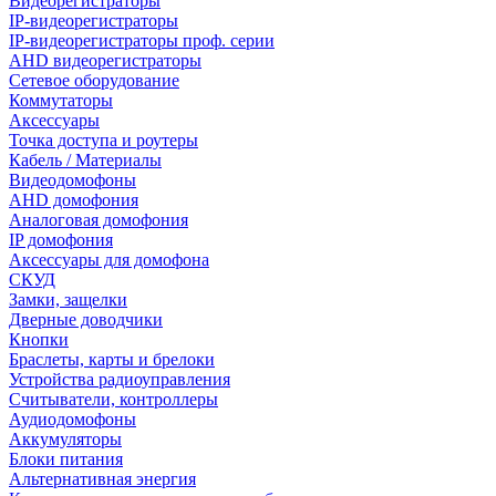
Видеорегистраторы
IP-видеорегистраторы
IP-видеорегистраторы проф. серии
AHD видеорегистраторы
Сетевое оборудование
Коммутаторы
Аксессуары
Точка доступа и роутеры
Кабель / Материалы
Видеодомофоны
AHD домофония
Аналоговая домофония
IP домофония
Аксессуары для домофона
СКУД
Замки, защелки
Дверные доводчики
Кнопки
Браслеты, карты и брелоки
Устройства радиоуправления
Считыватели, контроллеры
Аудиодомофоны
Аккумуляторы
Блоки питания
Альтернативная энергия