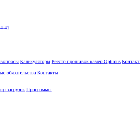
04-41
 вопросы
Калькуляторы
Реестр прошивок камер Optimus
Контак
ые обязательства
Контакты
тр загрузок
Программы