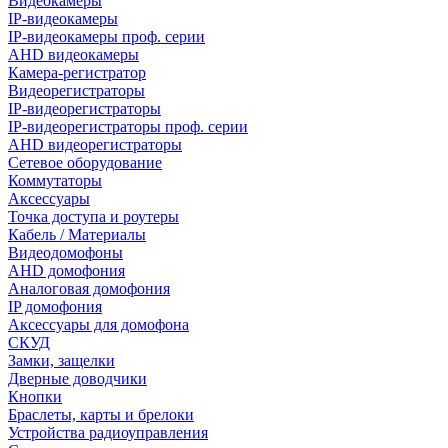
Видеокамеры
IP-видеокамеры
IP-видеокамеры проф. серии
AHD видеокамеры
Камера-регистратор
Видеорегистраторы
IP-видеорегистраторы
IP-видеорегистраторы проф. серии
AHD видеорегистраторы
Сетевое оборудование
Коммутаторы
Аксессуары
Точка доступа и роутеры
Кабель / Материалы
Видеодомофоны
AHD домофония
Аналоговая домофония
IP домофония
Аксессуары для домофона
СКУД
Замки, защелки
Дверные доводчики
Кнопки
Браслеты, карты и брелоки
Устройства радиоуправления