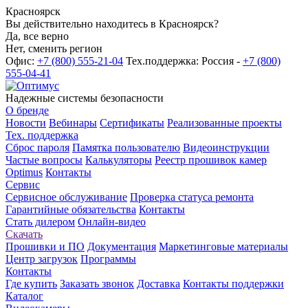
Красноярск
Вы действительно находитесь в Красноярск?
Да, все верно
Нет, сменить регион
Офис:
+7 (800) 555-21-04
Тех.поддержка: Россия -
+7 (800)
555-04-41
Надежные системы безопасности
О бренде
Новости
Вебинары
Сертификаты
Реализованные проекты
Тех. поддержка
Сброс пароля
Памятка пользователю
Видеоинструкции
Частые вопросы
Калькуляторы
Реестр прошивок камер
Optimus
Контакты
Сервис
Сервисное обслуживание
Проверка статуса ремонта
Гарантийные обязательства
Контакты
Стать дилером
Онлайн-видео
Скачать
Прошивки и ПО
Документация
Маркетинговые материалы
Центр загрузок
Программы
Контакты
Где купить
Заказать звонок
Доставка
Контакты поддержки
Каталог