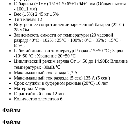
Габариты (±1мм)
151±1.5x65±1x94±1 мм (Общая высота
- 100±1 мм)
Вес (±5%)
2.45 кг ±5%
Тип клемм
T2
Внутреннее сопротивление заряженной батареи (25°С)
28 мОм
Зависимость емкости от температуры (20 часовой
разряд)
40°С - 102% ; 25°С - 100% ; 0°С - 85% ; -15°С -
65% ;
Рабочий диапазон температур
Разряд -15~50 °С ; Заряд
-10~50 °С ; Хранение 20~50 °С
Циклический режим заряда
От 14.50 до 14.90В; Влияние
температуры: -30мВ/℃
Максимальный ток заряда
2,7 A
Максимальный ток разряда (5 сек)
135 A (5 сек.)
Срок службы в буферном режиме (20°С)
10 лет
Материал
Медь
Гарантийный срок
12 мес.
Количество элементов
6
Файлы
Файлы