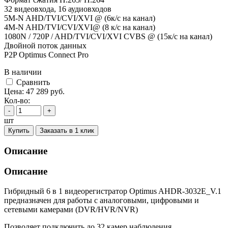
32 видеовхода, 16 аудиовходов
5M-N AHD/TVI/CVI/XVI @ (6к/с на канал)
4M-N AHD/TVI/CVI/XVI@ (8 к/с на канал)
1080N / 720P / AHD/TVI/CVI/XVI CVBS @ (15к/с на канал)
Двойной поток данных
P2P Optimus Connect Pro
В наличии
Cравнить
Цена:
47 289
руб.
Кол-во:
-
+
шт
Купить
Заказать в 1 клик
Описание
Описание
Гибридный 6 в 1 видеорегистратор Optimus AHDR-3032E_V.1
предназначен для работы с аналоговыми, цифровыми и
сетевыми камерами (DVR/HVR/NVR)
Позволяет подключить до 32 камер наблюдения.