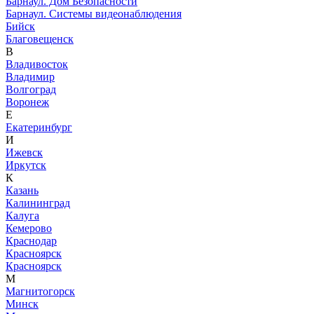
Барнаул. Дом Безопасности
Барнаул. Системы видеонаблюдения
Бийск
Благовещенск
В
Владивосток
Владимир
Волгоград
Воронеж
Е
Екатеринбург
И
Ижевск
Иркутск
К
Казань
Калининград
Калуга
Кемерово
Краснодар
Красноярск
Красноярск
М
Магнитогорск
Минск