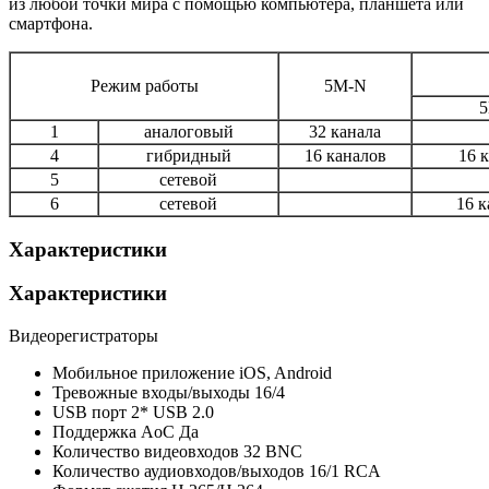
из любой точки мира с помощью компьютера, планшета или
смартфона.
Режим работы
5М-N
1
аналоговый
32 канала
4
гибридный
16 каналов
16 к
5
сетевой
6
сетевой
16 к
Характеристики
Характеристики
Видеорегистраторы
Мобильное приложение
iOS, Android
Тревожные входы/выходы
16/4
USB порт
2* USB 2.0
Поддержка AoC
Да
Количество видеовходов
32 BNC
Количество аудиовходов/выходов
16/1 RCA