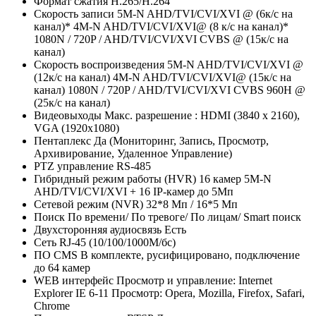
Формат сжатия
H.265/H.264
Скорость записи
5M-N AHD/TVI/CVI/XVI @ (6к/с на
канал)* 4M-N AHD/TVI/CVI/XVI@ (8 к/с на канал)*
1080N / 720P / AHD/TVI/CVI/XVI CVBS @ (15к/с на
канал)
Скорость воспроизведения
5M-N AHD/TVI/CVI/XVI @
(12к/с на канал) 4M-N AHD/TVI/CVI/XVI@ (15к/с на
канал) 1080N / 720P / AHD/TVI/CVI/XVI CVBS 960Н @
(25к/с на канал)
Видеовыходы
Макс. разрешение : HDMI (3840 x 2160),
VGA (1920х1080)
Пентаплекс
Да (Мониторинг, Запись, Просмотр,
Архивирование, Удаленное Управление)
PTZ управление
RS-485
Гибридный режим работы (HVR)
16 камер 5M-N
AHD/TVI/CVI/XVI + 16 IP-камер до 5Мп
Сетевой режим (NVR)
32*8 Мп / 16*5 Мп
Поиск
По времени/ По тревоге/ По лицам/ Smart поиск
Двухсторонняя аудиосвязь
Есть
Сеть
RJ-45 (10/100/1000М/бс)
ПО CMS
В комплекте, русифицировано, подключение
до 64 камер
WEB интерфейс
Просмотр и управление: Internet
Explorer IE 6-11 Просмотр: Opera, Mozilla, Firefox, Safari,
Chrome