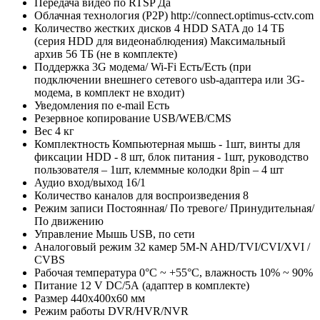
Передача видео по RTSP
Да
Облачная технология (P2P)
http://connect.optimus-cctv.com
Количество жестких дисков
4 HDD SATA до 14 ТБ
(серия HDD для видеонаблюдения) Максимальный
архив 56 TБ (не в комплекте)
Поддержка 3G модема/ Wi-Fi
Есть/Есть (при
подключении внешнего сетевого usb-адаптера или 3G-
модема, в комплект не входит)
Уведомления по e-mail
Есть
Резервное копирование
USB/WEB/CMS
Вес
4 кг
Комплектность
Компьютерная мышь - 1шт, винты для
фиксации HDD - 8 шт, блок питания - 1шт, руководство
пользователя – 1шт, клеммные колодки 8pin – 4 шт
Аудио вход/выход
16/1
Количество каналов для воспроизведения
8
Режим записи
Постоянная/ По тревоге/ Принудительная/
По движению
Управление
Мышь USB, по сети
Аналоговый режим
32 камер 5M-N AHD/TVI/CVI/XVI /
CVBS
Рабочая температура
0°С ~ +55°С, влажность 10% ~ 90%
Питание
12 V DC/5А (адаптер в комплекте)
Размер
440х400х60 мм
Режим работы
DVR/HVR/NVR