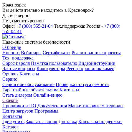
Красноярск
Вы действительно находитесь в Красноярск?
Да, все верно
Нет, сменить регион
Офис:
+7 (800) 555-21-04
Тех.поддержка: Россия -
+7 (800)
555-04-41
Надежные системы безопасности
О бренде
Новости
Вебинары
Сертификаты
Реализованные проекты
Тех. поддержка
Сброс пароля
Памятка пользователю
Видеоинструкции
Частые вопросы
Калькуляторы
Реестр прошивок камер
Optimus
Контакты
Сервис
Сервисное обслуживание
Проверка статуса ремонта
Гарантийные обязательства
Контакты
Стать дилером
Онлайн-видео
Скачать
Прошивки и ПО
Документация
Маркетинговые материалы
Центр загрузок
Программы
Контакты
Где купить
Заказать звонок
Доставка
Контакты поддержки
Каталог