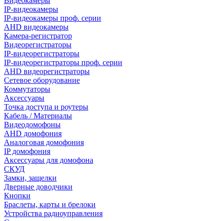
Видеокамеры
IP-видеокамеры
IP-видеокамеры проф. серии
AHD видеокамеры
Камера-регистратор
Видеорегистраторы
IP-видеорегистраторы
IP-видеорегистраторы проф. серии
AHD видеорегистраторы
Сетевое оборудование
Коммутаторы
Аксессуары
Точка доступа и роутеры
Кабель / Материалы
Видеодомофоны
AHD домофония
Аналоговая домофония
IP домофония
Аксессуары для домофона
СКУД
Замки, защелки
Дверные доводчики
Кнопки
Браслеты, карты и брелоки
Устройства радиоуправления