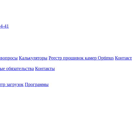
04-41
 вопросы
Калькуляторы
Реестр прошивок камер Optimus
Контак
ые обязательства
Контакты
тр загрузок
Программы