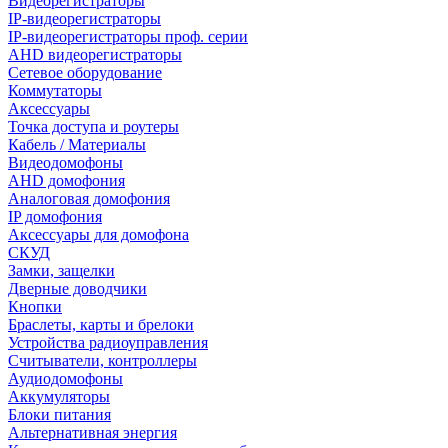
Видеорегистраторы
IP-видеорегистраторы
IP-видеорегистраторы проф. серии
AHD видеорегистраторы
Сетевое оборудование
Коммутаторы
Аксессуары
Точка доступа и роутеры
Кабель / Материалы
Видеодомофоны
AHD домофония
Аналоговая домофония
IP домофония
Аксессуары для домофона
СКУД
Замки, защелки
Дверные доводчики
Кнопки
Браслеты, карты и брелоки
Устройства радиоуправления
Считыватели, контроллеры
Аудиодомофоны
Аккумуляторы
Блоки питания
Альтернативная энергия