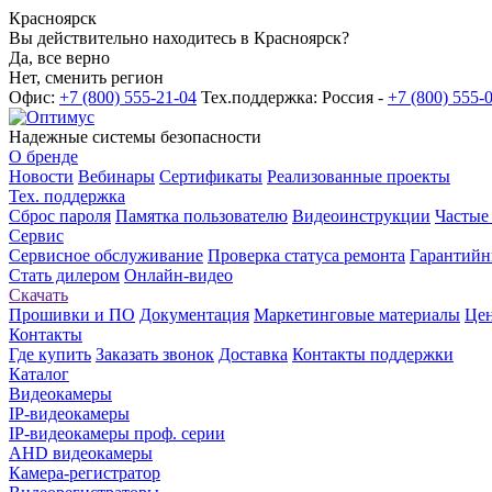
Красноярск
Вы действительно находитесь в Красноярск?
Да, все верно
Нет, сменить регион
Офис:
+7 (800) 555-21-04
Тех.поддержка: Россия -
+7 (800) 555-
Надежные системы безопасности
О бренде
Новости
Вебинары
Сертификаты
Реализованные проекты
Тех. поддержка
Сброс пароля
Памятка пользователю
Видеоинструкции
Частые
Сервис
Сервисное обслуживание
Проверка статуса ремонта
Гарантийн
Стать дилером
Онлайн-видео
Скачать
Прошивки и ПО
Документация
Маркетинговые материалы
Цен
Контакты
Где купить
Заказать звонок
Доставка
Контакты поддержки
Каталог
Видеокамеры
IP-видеокамеры
IP-видеокамеры проф. серии
AHD видеокамеры
Камера-регистратор