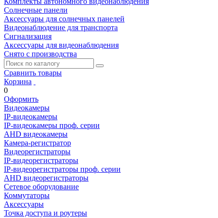
Комплекты автономного видеонаблюдения
Солнечные панели
Аксессуары для солнечных панелей
Видеонаблюдение для транспорта
Сигнализация
Аксессуары для видеонаблюдения
Снято с производства
Сравнить товары
Корзина
0
Оформить
Видеокамеры
IP-видеокамеры
IP-видеокамеры проф. серии
AHD видеокамеры
Камера-регистратор
Видеорегистраторы
IP-видеорегистраторы
IP-видеорегистраторы проф. серии
AHD видеорегистраторы
Сетевое оборудование
Коммутаторы
Аксессуары
Точка доступа и роутеры